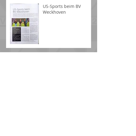
Baseball News
US-Sports beim BV
Weckhoven
Breitensport News
Versuche es später
erneut.
Sobald neue Beiträge
veröffentlicht wurden,
erscheinen diese hier.