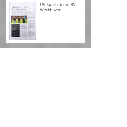
Baseball News
US-Sports beim BV
Weckhoven
Breitensport News
Versuche es später
erneut.
Sobald neue Beiträge
veröffentlicht wurden,
erscheinen diese hier.