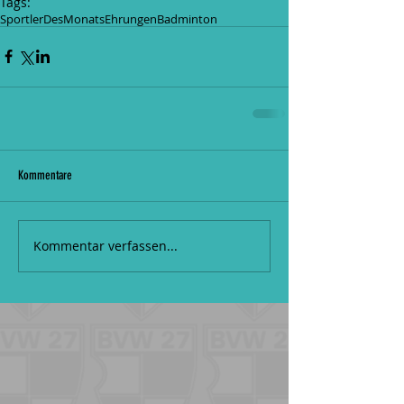
Tags:
SportlerDesMonats
Ehrungen
Badminton
Kommentare
Kommentar verfassen...