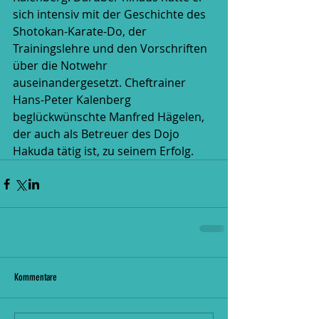
sich intensiv mit der Geschichte des 
Shotokan-Karate-Do, der 
Trainingslehre und den Vorschriften 
über die Notwehr 
auseinandergesetzt. Cheftrainer 
Hans-Peter Kalenberg 
beglückwünschte Manfred Hägelen, 
der auch als Betreuer des Dojo 
Hakuda tätig ist, zu seinem Erfolg.
Kommentare