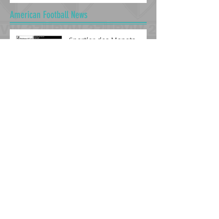
American Football News
Sportler des Monats -
April 2026
Fussball News
Sportler des Monats September
Baseball News
US-Sports beim BV
Weckhoven