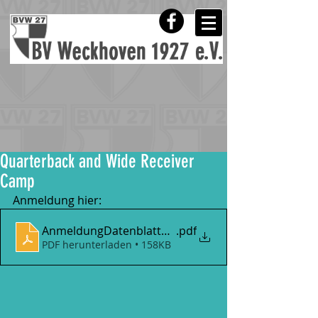
Quarterback and Wide Receiver
Camp
Anmeldung hier:
AnmeldungDatenblattQB-WR-Camp
.pdf
PDF herunterladen • 158KB