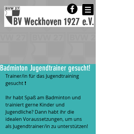
Badminton Jugendtrainer gesucht!
Trainer/in für das Jugendtraining 
gesucht ❗️
Ihr habt Spaß am Badminton und 
trainiert gerne Kinder und 
Jugendliche? Dann habt ihr die 
idealen Voraussetzungen, um uns 
als Jugendtrainer/in zu unterstützen! 