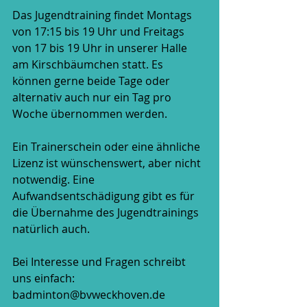
Das Jugendtraining findet Montags 
von 17:15 bis 19 Uhr und Freitags 
von 17 bis 19 Uhr in unserer Halle 
am Kirschbäumchen statt. Es 
können gerne beide Tage oder 
alternativ auch nur ein Tag pro 
Woche übernommen werden. 
Ein Trainerschein oder eine ähnliche 
Lizenz ist wünschenswert, aber nicht 
notwendig. Eine 
Aufwandsentschädigung gibt es für 
die Übernahme des Jugendtrainings 
natürlich auch.
Bei Interesse und Fragen schreibt 
uns einfach: 
badminton@bvweckhoven.de