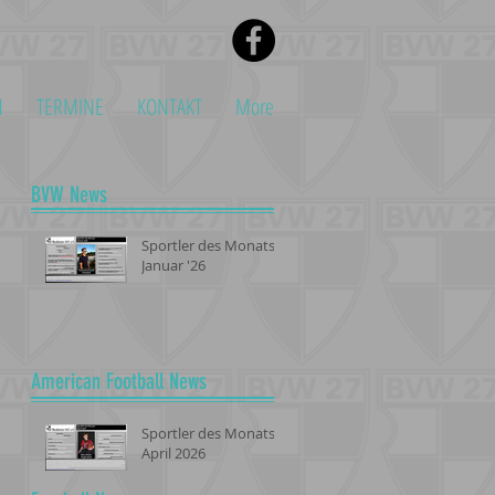
N
TERMINE
KONTAKT
More
BVW News
Sportler des Monats -
Januar '26
American Football News
Sportler des Monats -
April 2026